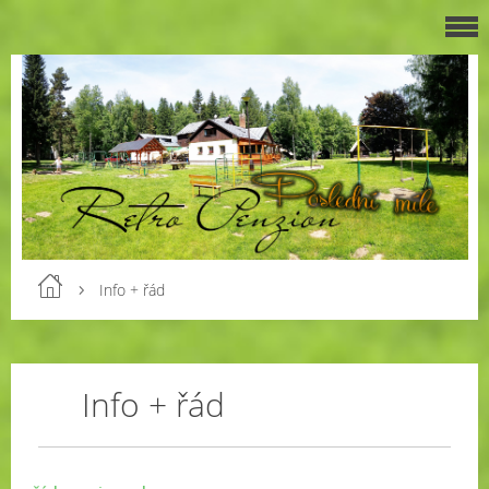
Info + řád
Info + řád