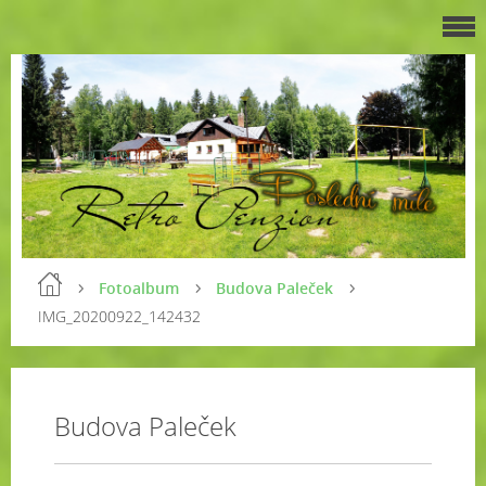
Fotoalbum
Budova Paleček
IMG_20200922_142432
Budova Paleček