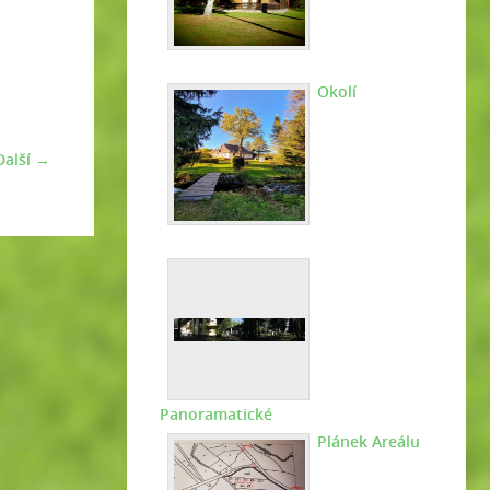
Okolí
Další →
Panoramatické
Plánek Areálu