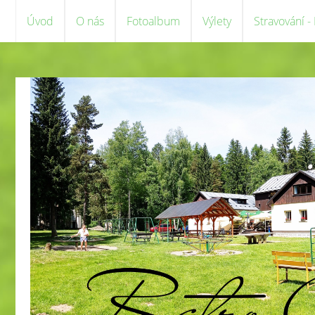
Úvod
O nás
Fotoalbum
Výlety
Stravování -