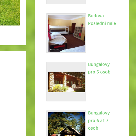
Budova
Poslední míle
Bungalovy
pro 5 osob
Bungalovy
pro 6 až 7
osob