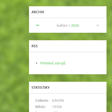
ARCHIV
<<
květen /
2026
>>
RSS
Přehled zdrojů
STATISTIKY
Celkem:
634396
Měsíc:
19356