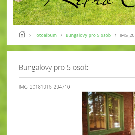
Fotoalbum
Bungalovy pro 5 osob
IMG_20
Bungalovy pro 5 osob
IMG_20181016_204710