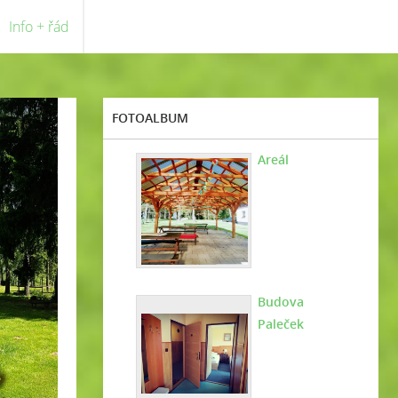
Info + řád
FOTOALBUM
Areál
Budova
Paleček