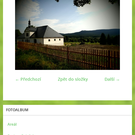
← Předchozí
Zpět do složky
Další →
FOTOALBUM
Areál