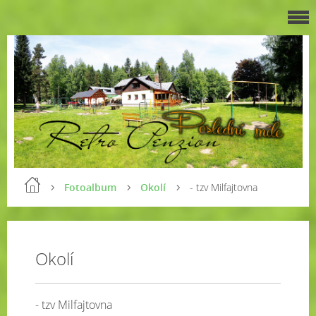
Fotoalbum
Okolí
- tzv Milfajtovna
Okolí
- tzv Milfajtovna