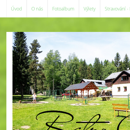
Úvod
O nás
Fotoalbum
Výlety
Stravování -