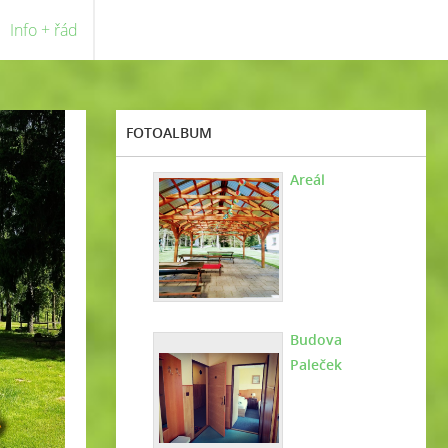
Info + řád
FOTOALBUM
Areál
Budova
Paleček