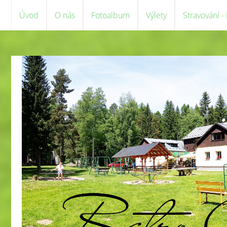
Úvod
O nás
Fotoalbum
Výlety
Stravování -