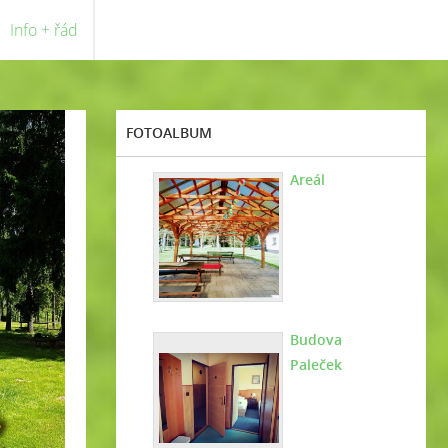
Info + řád
FOTOALBUM
Areál
Budova
Paleček