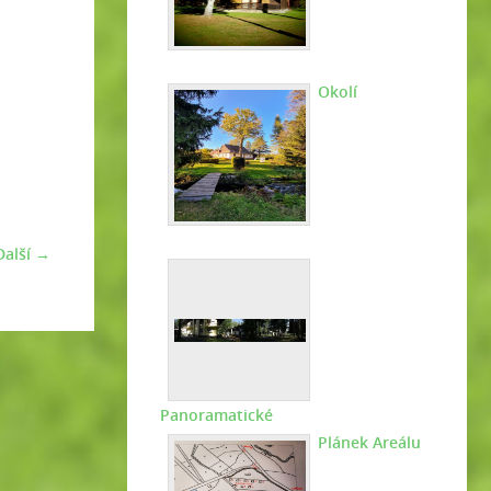
Okolí
Další →
Panoramatické
Plánek Areálu