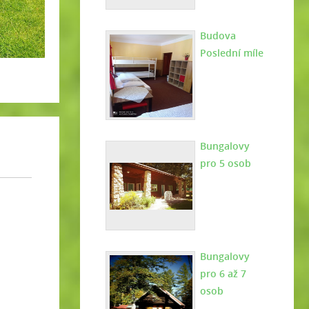
Budova
Poslední míle
Bungalovy
pro 5 osob
Bungalovy
pro 6 až 7
osob