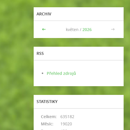
ARCHIV
<<
květen /
2026
>>
RSS
Přehled zdrojů
STATISTIKY
Celkem:
635182
Měsíc:
19020