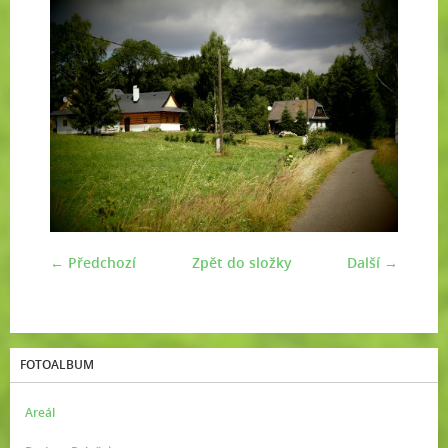
← Předchozí
Zpět do složky
Další →
FOTOALBUM
Areál