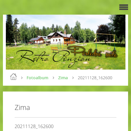
Fotoalbum
Zima
20211128_162600
Zima
20211128_162600