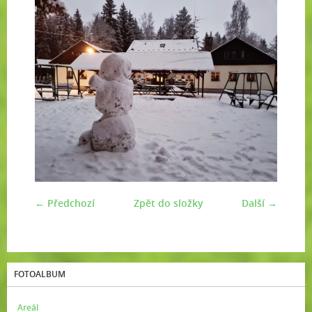
← Předchozí
Zpět do složky
Další →
FOTOALBUM
Areál