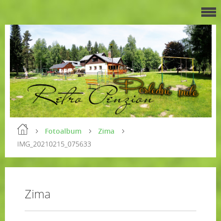
Fotoalbum
Zima
IMG_20210215_075633
Zima