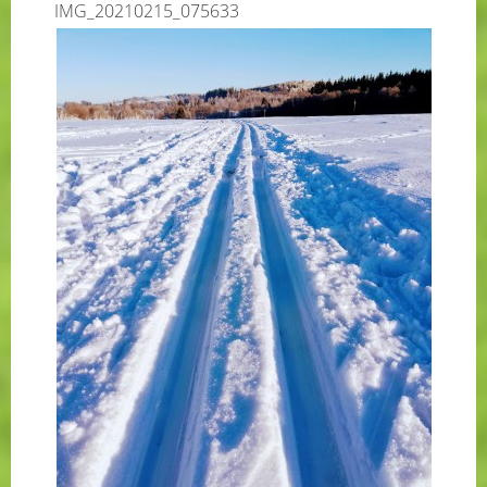
IMG_20210215_075633