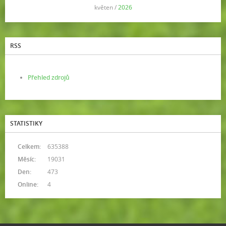
<<
květen /
2026
>>
RSS
Přehled zdrojů
STATISTIKY
Celkem:
635388
Měsíc:
19031
Den:
473
Online:
4